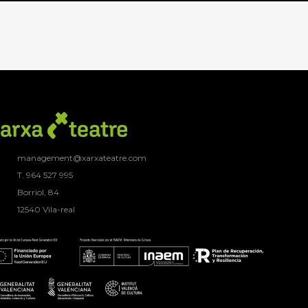
management@xarxateatre.com
T. ‭964 527 995
Borriol, 84
12540 Vila-real