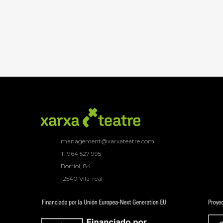
management@xarxateatre.com
T. ‭964 527 995
Borriol, 84
12540 Vila-real