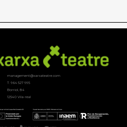
management@xarxateatre.com
T. ‭964 527 995
Borriol, 84
12540 Vila-real